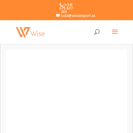
(+34)
675 837
369
hola@wiseimport.es