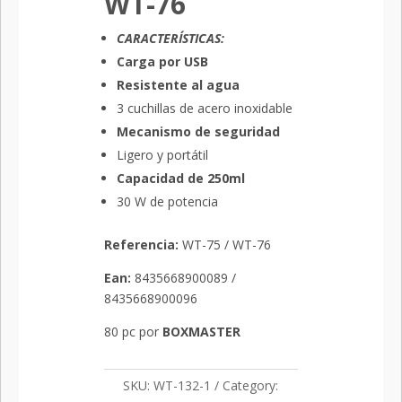
WT-76
quantity
CARACTERÍSTICAS:
Carga por USB
Resistente al agua
3 cuchillas de acero inoxidable
Mecanismo de seguridad
Ligero y portátil
Capacidad de 250ml
30 W de potencia
Referencia:
WT-75 / WT-76
Ean
:
8435668900089 /
8435668900096
80 pc por
BOXMASTER
SKU:
WT-132-1
Category: