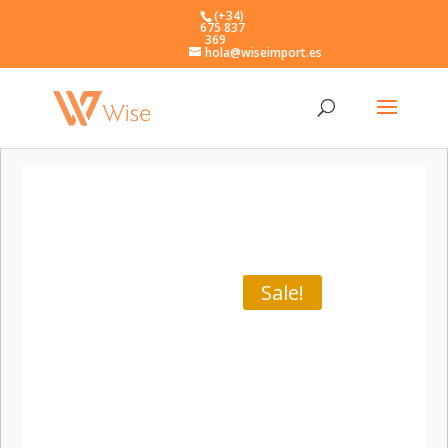
(+34)
675 837
369
hola@wiseimport.es
Sale!