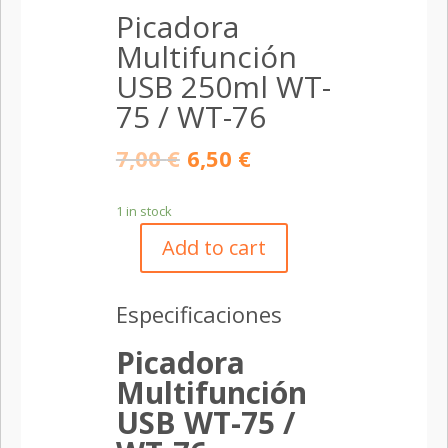
Picadora
Multifunción
USB 250ml WT-
75 / WT-76
7,00
€
6,50
€
1 in stock
Add to cart
Picadora
Multifunción
USB
Especificaciones
250ml
WT-
Picadora
75
Multifunción
/
USB WT-75 /
WT-
76