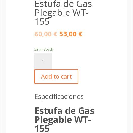
Estufa de Gas
Plegable WT-
155
60,00
€
53,00
€
23 in stock
Estufa
de
Gas
Add to cart
Plegable
WT-
155
Especificaciones
quantity
Estufa de Gas
Plegable WT-
155