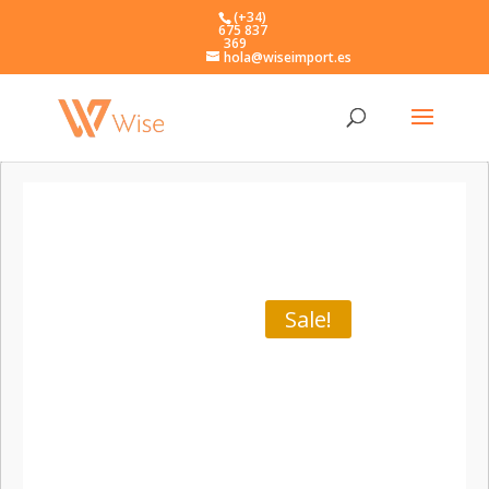
(+34)
675 837
369
hola@wiseimport.es
Sale!