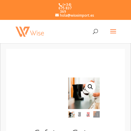
(+34)
675 837
369
hola@wiseimport.es