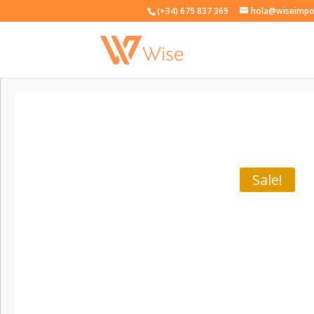
(+34) 675 837 369
hola@wiseimpo
Sale!