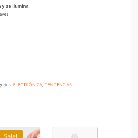
a y se ilumina
uaves
ories:
ELECTRÓNICA
,
TENDENCIAS
Sale!