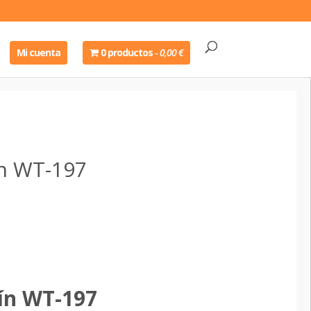
Mi cuenta
0 productos
0,00 €
ín WT-197
rín WT-197