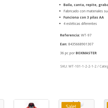
Baila, canta, repite, grab
Fabricado con materiales s
Funciona con 3 pilas AA
4 estéticas diferentes
Referencia:
WT-97
Ean
:
8435668901307
36 pc por
BOXMASTER
SKU:
WT-101-1-2-2-1-2
Categ
Sale!