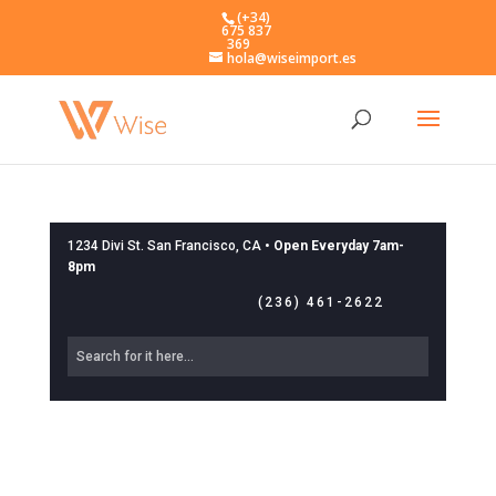
(+34)
675 837
369
hola@wiseimport.es
1234 Divi St. San Francisco, CA •
Open Everyday 7am-
8pm
(236) 461-2622
Our Blog