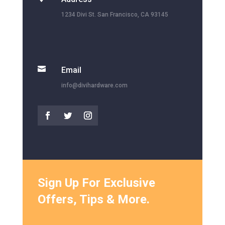
1234 Divi St. San Francisco, CA 93145

Email
info@divihardware.com
Sign Up For Exclusive
Offers, Tips & More.