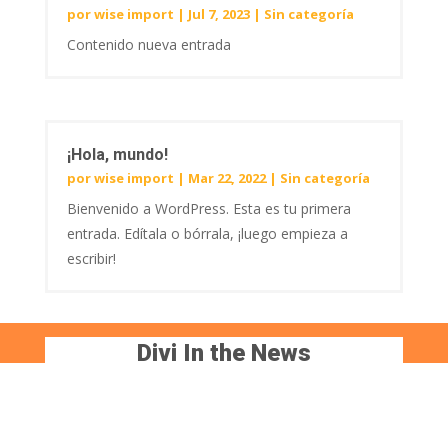
por
wise import
|
Jul 7, 2023
|
Sin categoría
Contenido nueva entrada
¡Hola, mundo!
por
wise import
|
Mar 22, 2022
|
Sin categoría
Bienvenido a WordPress. Esta es tu primera
entrada. Edítala o bórrala, ¡luego empieza a
escribir!
Divi In the News